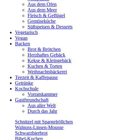
Aus dem Ofen
Aus dem Meer
Fleisch & Geflügel
Gemüseküche
Süßspeisen & Desserts
Vegetarisch
Vegan
Backen
Brot & Brötchen
Herzhaftes Gebäck
Kekse & Kleingebäck
Kuchen & Torten
Weihnachtsbäckerei
Teezeit & Kaffepause
Getränke
Kochschule
Vorratskammer
Gastfreundschaft
Aus aller Welt
Durch das Jahr
Schnitzel mit Spargelröllchen
Walnuss-Linsen-Mousse
Schwarzbierbrot
Bibel-Kuchen