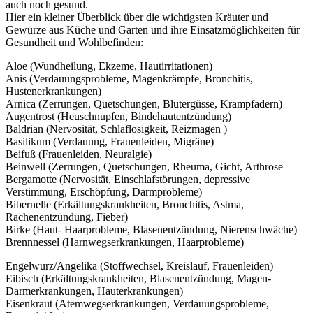
auch noch gesund.
Hier ein kleiner Überblick über die wichtigsten Kräuter und
Gewürze aus Küche und Garten und ihre Einsatzmöglichkeiten für
Gesundheit und Wohlbefinden:
Aloe (Wundheilung, Ekzeme, Hautirritationen)
Anis (Verdauungsprobleme, Magenkrämpfe, Bronchitis,
Hustenerkrankungen)
Arnica (Zerrungen, Quetschungen, Blutergüsse, Krampfadern)
Augentrost (Heuschnupfen, Bindehautentzündung)
Baldrian (Nervosität, Schlaflosigkeit, Reizmagen )
Basilikum (Verdauung, Frauenleiden, Migräne)
Beifuß (Frauenleiden, Neuralgie)
Beinwell (Zerrungen, Quetschungen, Rheuma, Gicht, Arthrose
Bergamotte (Nervosität, Einschlafstörungen, depressive
Verstimmung, Erschöpfung, Darmprobleme)
Bibernelle (Erkältungskrankheiten, Bronchitis, Astma,
Rachenentzündung, Fieber)
Birke (Haut- Haarprobleme, Blasenentzündung, Nierenschwäche)
Brennnessel (Harnwegserkrankungen, Haarprobleme)
Engelwurz/Angelika (Stoffwechsel, Kreislauf, Frauenleiden)
Eibisch (Erkältungskrankheiten, Blasenentzündung, Magen-
Darmerkrankungen, Hauterkrankungen)
Eisenkraut (Atemwegserkrankungen, Verdauungsprobleme,