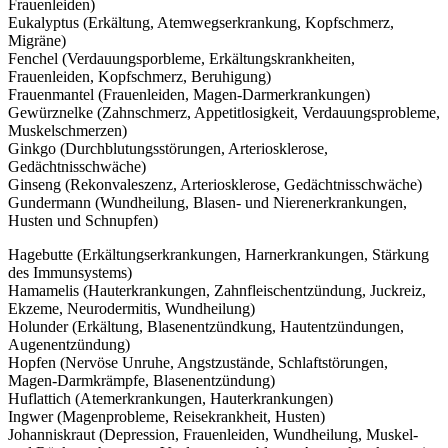
Frauenleiden)
Eukalyptus (Erkältung, Atemwegserkrankung, Kopfschmerz,
Migräne)
Fenchel (Verdauungsporbleme, Erkältungskrankheiten,
Frauenleiden, Kopfschmerz, Beruhigung)
Frauenmantel (Frauenleiden, Magen-Darmerkrankungen)
Gewürznelke (Zahnschmerz, Appetitlosigkeit, Verdauungsprobleme,
Muskelschmerzen)
Ginkgo (Durchblutungsstörungen, Arteriosklerose,
Gedächtnisschwäche)
Ginseng (Rekonvaleszenz, Arteriosklerose, Gedächtnisschwäche)
Gundermann (Wundheilung, Blasen- und Nierenerkrankungen,
Husten und Schnupfen)
Hagebutte (Erkältungserkrankungen, Harnerkrankungen, Stärkung
des Immunsystems)
Hamamelis (Hauterkrankungen, Zahnfleischentzündung, Juckreiz,
Ekzeme, Neurodermitis, Wundheilung)
Holunder (Erkältung, Blasenentzündkung, Hautentzündungen,
Augenentzündung)
Hopfen (Nervöse Unruhe, Angstzustände, Schlaftstörungen,
Magen-Darmkrämpfe, Blasenentzündung)
Huflattich (Atemerkrankungen, Hauterkrankungen)
Ingwer (Magenprobleme, Reisekrankheit, Husten)
Johanniskraut (Depression, Frauenleiden, Wundheilung, Muskel-