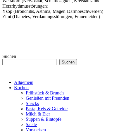
Weißdorn (Nervosität, Schlaflosigkeit, Kreislauf- und
Herzrhythmusstörungen)
Ysop (Bronchitis, Asthma, Magen-Darmbeschwerden)
Zimt (Diabetes, Verdauungsstörungen, Frauenleiden)
Suchen
Suchen
Allgemein
Kochen
Frühstück & Brunch
Genießen mit Freunden
Snacks
Pasta, Reis & Getreide
Milch & Eier
Suppen & Eintöpfe
Salate
Vorspeisen