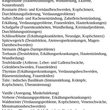
Ringelblume (Hautentzündungen, Wundheilung, Ekzeme,
Sonnenbrand)
Rosmarin (Herz- und Kreislaufbeschwerden, Kopfschmerz,
Durchblutungsförderung, Verdauungprobleme)
Salbei (Mund- und Rachenentzündung, Zahnfleischentzündung,
Erkältung, Verdauungsprobleme, Frauenleiden, Hauterkrankungen)
Schafgarbe (Frauenkrankheiten, Wundheilung, Kreislaufprobleme,
Durchblutungsstörungen)
Schlüsselblume (Erkältungskrankheiten, Neuralgie, Kopfschmerz)
Spitzwegerich (Desinfektion, Atemwegserkrankungen, Magen-
Darmbeschwerden)
Sternanis (Magen-Darmprobleme)
Teebaum (Desinfektion, Erkältungserkrankungen, Hautentzündung,
Wundheilung)
Teufelskralle (Arthrose, Leber- und Gallenschwäche,
Gelenkbeschwerden, Frauenleiden)
Thymian (Erkältungserkrankungen, Verdauungsbeschwerden,
Blasenentzündung, Frauenleiden)
Tulsi / indisches Basilikum (Immunstärkung, Krämpfe,
Kopfschmerz, Überanstrenung)
Vanille (Anregung, Muskelstärkung)
Verbene (Verdauungsprobleme, Erkältungserkrankungen)
Waldmeister (Verdauungsprobleme, Kopfschmerz, Venenschwäche,
Menstruationsbeschwerden)