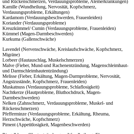
und Rückenschmerzen, Verdauungsprobleme, Atemerkrankungen)
Kamille (Wundheilung, Nervosität, Kopfschmerz,
Verdauungsprobleme, Erkältungen)
Kardamom (Verdauungsbeschwerden, Frauenleiden)
Koriander (Verdauungsprobleme)
Kreuzkümmel/ Cumin (Verdauungsprobleme, Frauenleiden)
Kümmel (Magen-Darmbeschwerden)
Kurkuma (Gallenschwäche)
Lavendel (Nervenschwäche, Kreislaufschwäche, Kopfschmerz,
Migräne)
Lorbeer (Hautauschlag, Muskelschmerzen)
Malve (Fieber, Mund-und Rachenentzündung, Magenschleimhaut-
und Darmschleimhautentzündung)
Melisse (Fieber, Erkältung, Magen-Darmprobleme, Nervosität,
Angstzustände, Kopfschmerz, Frauenleiden)
Muskatnuss (Verdauungsprobleme, Schlaflosigkeit)
Nachtkerze (Hautprobleme, Bluthochdruck, Magen-
Darmbeschwerden)
Nelken (Zahnschmerz, Verdauungsprobleme, Muskel- und
Rückenschmerzen)
Pfefferminze (Verdauungsprobleme, Erkältung, Rheuma,
Herzschwäche, Kopfschmerz)
Piment (Appetitlosigkeit, Magenbeschwerden)