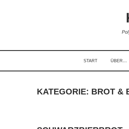
Skip
to
content
Pol
START
ÜBER…
KATEGORIE:
BROT &