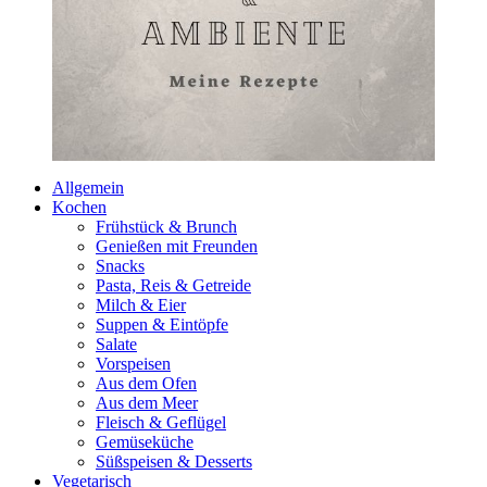
Allgemein
Kochen
Frühstück & Brunch
Genießen mit Freunden
Snacks
Pasta, Reis & Getreide
Milch & Eier
Suppen & Eintöpfe
Salate
Vorspeisen
Aus dem Ofen
Aus dem Meer
Fleisch & Geflügel
Gemüseküche
Süßspeisen & Desserts
Vegetarisch