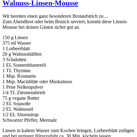
Walnuss-Linsen-Mousse
Wir bereiten einen ganz besonderen Brotaufstrich zu…
Zum Abendbrot oder beim Brunch serviert, kommt diese Linsen-
Mousse bei deinen Gästen sicher gut an.
150 g Linsen
375 ml Wasser
1 Lorbeerblatt
20 g Walnusshälften
3 Schalotten
1 EL Sonnenblumenöl
1 TL Thymian
1 Msp. Rosmarin
1 Msp. Macisblüte oder Muskatnuss
1 Prise Nelkenpulver
1/4 TL Zitronenabrieb
75 g vegane Butter
2 EL Sojasoße
2 EL Walnussöl
1/2 EL Ahornsirup
Schwarzer Pfeffer, Meersalz
Linsen in kaltem Wasser zum Kochen bringen, Lorbeerblatt zufügen
und bei geringer Hitzezufuhr ca. 30 Min. köcheln lassen.