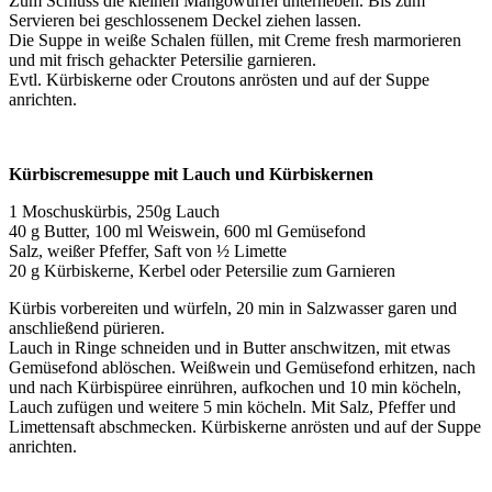
Zum Schluss die kleinen Mangowürfel unterheben. Bis zum
Servieren bei geschlossenem Deckel ziehen lassen.
Die Suppe in weiße Schalen füllen, mit Creme fresh marmorieren
und mit frisch gehackter Petersilie garnieren.
Evtl. Kürbiskerne oder Croutons anrösten und auf der Suppe
anrichten.
Kürbiscremesuppe mit Lauch und Kürbiskernen
1 Moschuskürbis, 250g Lauch
40 g Butter, 100 ml Weiswein, 600 ml Gemüsefond
Salz, weißer Pfeffer, Saft von ½ Limette
20 g Kürbiskerne, Kerbel oder Petersilie zum Garnieren
Kürbis vorbereiten und würfeln, 20 min in Salzwasser garen und
anschließend pürieren.
Lauch in Ringe schneiden und in Butter anschwitzen, mit etwas
Gemüsefond ablöschen. Weißwein und Gemüsefond erhitzen, nach
und nach Kürbispüree einrühren, aufkochen und 10 min köcheln,
Lauch zufügen und weitere 5 min köcheln. Mit Salz, Pfeffer und
Limettensaft abschmecken. Kürbiskerne anrösten und auf der Suppe
anrichten.