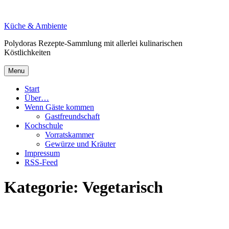
Skip
to
Küche & Ambiente
content
Polydoras Rezepte-Sammlung mit allerlei kulinarischen
Köstlichkeiten
Menu
Start
Über…
Wenn Gäste kommen
Gastfreundschaft
Kochschule
Vorratskammer
Gewürze und Kräuter
Impressum
RSS-Feed
Kategorie:
Vegetarisch