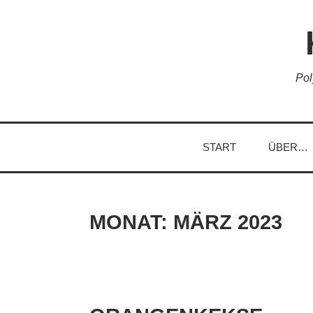
Skip
to
content
Pol
START
ÜBER…
MONAT:
MÄRZ 2023