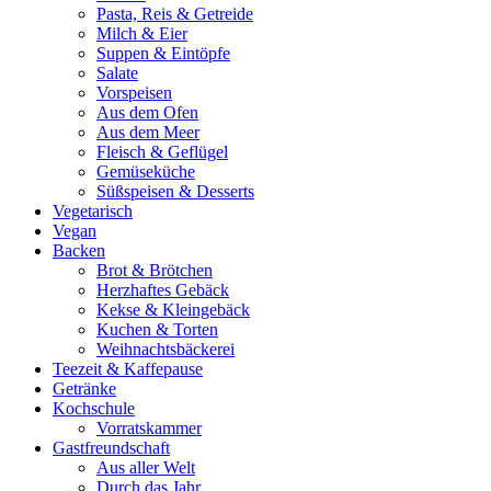
Pasta, Reis & Getreide
Milch & Eier
Suppen & Eintöpfe
Salate
Vorspeisen
Aus dem Ofen
Aus dem Meer
Fleisch & Geflügel
Gemüseküche
Süßspeisen & Desserts
Vegetarisch
Vegan
Backen
Brot & Brötchen
Herzhaftes Gebäck
Kekse & Kleingebäck
Kuchen & Torten
Weihnachtsbäckerei
Teezeit & Kaffepause
Getränke
Kochschule
Vorratskammer
Gastfreundschaft
Aus aller Welt
Durch das Jahr