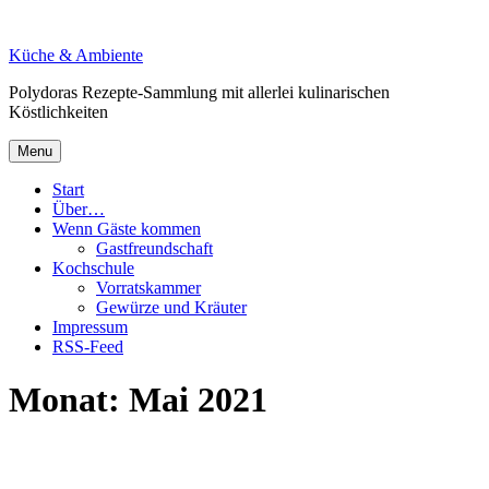
Skip
to
Küche & Ambiente
content
Polydoras Rezepte-Sammlung mit allerlei kulinarischen
Köstlichkeiten
Menu
Start
Über…
Wenn Gäste kommen
Gastfreundschaft
Kochschule
Vorratskammer
Gewürze und Kräuter
Impressum
RSS-Feed
Monat:
Mai 2021