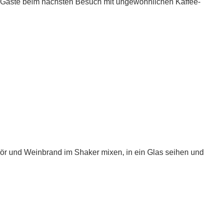
ne Gäste beim nächsten Besuch mit ungewöhnlichen Kaffee-
kör und Weinbrand im Shaker mixen, in ein Glas seihen und