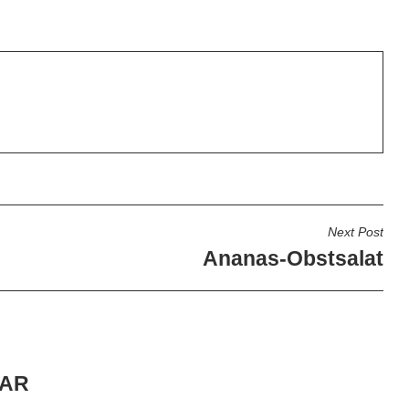
N
Next Post
Ananas-Obstsalat
TAR