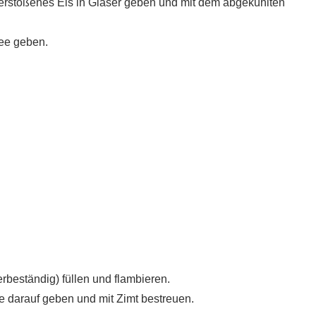
Zerstoßenes Eis in Gläser geben und mit dem abgekühlten
ee geben.
rbeständig) füllen und flambieren.
 darauf geben und mit Zimt bestreuen.